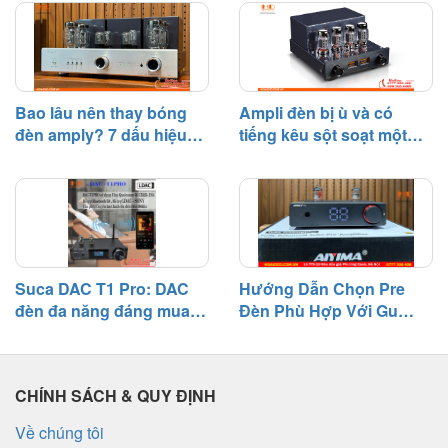
Bao lâu nên thay bóng
Ampli đèn bị ù và có
đèn amply? 7 dấu hiệu
tiếng kêu sột soạt một
cần biết
bên – Nguyên nhân và
cách khắc phục
Suca DAC T1 Pro: DAC
Hướng Dẫn Chọn Pre
đèn đa năng đáng mua
Đèn Phù Hợp Với Gu
tầm giá 3 triệu
Nghe Nhạc
CHÍNH SÁCH & QUY ĐỊNH
Về chúng tôi