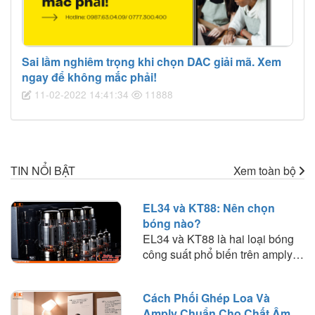
Sai lầm nghiêm trọng khi chọn DAC giải mã. Xem
ngay để không mắc phải!
11-02-2022 14:41:34
11888
TIN NỔI BẬT
Xem toàn bộ
EL34 và KT88: Nên chọn
bóng nào?
EL34 và KT88 là hai loại bóng
công suất phổ biến trên amply
đèn. Tìm hiểu sự khác biệt về
chất âm, công suất, khả năng
Cách Phối Ghép Loa Và
phối ghép và lựa chọn loại bóng
Amply Chuẩn Cho Chất Âm