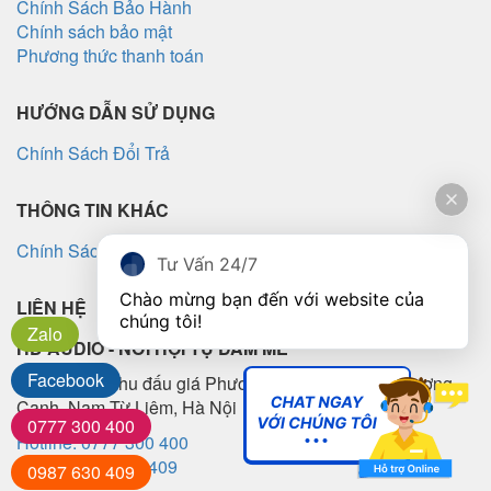
Chính Sách Bảo Hành
Chính sách bảo mật
Phương thức thanh toán
HƯỚNG DẪN SỬ DỤNG
Chính Sách Đổi Trả
THÔNG TIN KHÁC
Chính Sách Vận Chuyển
Tư Vấn 24/7
Chào mừng bạn đến với website của 
LIÊN HỆ
chúng tôi!
Zalo
HD AUDIO - NƠI HỘI TỤ ĐAM MÊ
Facebook
Lô TT5-10, Khu đấu giá Phương Canh, Phường Phương
Canh, Nam Từ Liêm, Hà Nội
0777 300 400
Hotline: 0777 300 400
Đại lý: 0987 630 409
0987 630 409