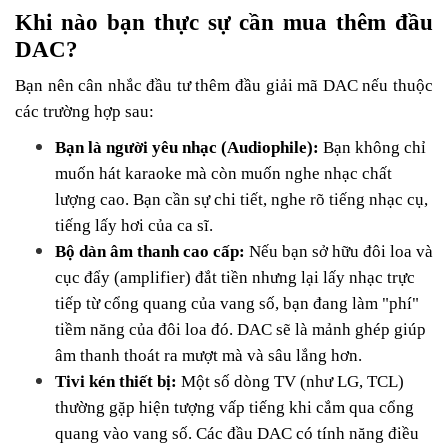
Khi nào bạn thực sự cần mua thêm đầu
DAC?
Bạn nên cân nhắc đầu tư thêm đầu giải mã DAC nếu thuộc
các trường hợp sau:
Bạn là người yêu nhạc (Audiophile):
Bạn không chỉ
muốn hát karaoke mà còn muốn nghe nhạc chất
lượng cao. Bạn cần sự chi tiết, nghe rõ tiếng nhạc cụ,
tiếng lấy hơi của ca sĩ.
Bộ dàn âm thanh cao cấp:
Nếu bạn sở hữu đôi loa và
cục đẩy (amplifier) đắt tiền nhưng lại lấy nhạc trực
tiếp từ cổng quang của vang số, bạn đang làm "phí"
tiềm năng của đôi loa đó. DAC sẽ là mảnh ghép giúp
âm thanh thoát ra mượt mà và sâu lắng hơn.
Tivi kén thiết bị:
Một số dòng TV (như LG, TCL)
thường gặp hiện tượng vấp tiếng khi cắm qua cổng
quang vào vang số. Các đầu DAC có tính năng điều