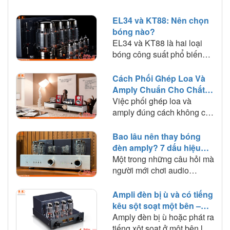
EL34 và KT88: Nên chọn
bóng nào?
EL34 và KT88 là hai loại
bóng công suất phổ biến
trên amply đèn. Tìm hiểu sự
khác biệt về chất âm, công
Cách Phối Ghép Loa Và
suất, khả năng phối ghép
Amply Chuẩn Cho Chất
và lựa chọn loại bóng phù
Âm Hay
Việc phối ghép loa và
hợp với nhu cầu nghe
amply đúng cách không chỉ
nhạc.
giúp hệ thống hoạt động ổn
định mà còn quyết định đến
Bao lâu nên thay bóng
chất lượng âm thanh mà
đèn amply? 7 dấu hiệu
bạn trải nghiệm. Trong bài
cần biết
Một trong những câu hỏi mà
viết này, HD Audio sẽ chia
người mới chơi audio
sẻ những nguyên tắc quan
thường thắc mắc là: "Bóng
trọng và kinh nghiệm thực
đèn amply dùng được bao
Ampli đèn bị ù và có tiếng
tế giúp bạn lựa chọn amply
lâu?" hoặc "Khi nào cần
kêu sột soạt một bên –
phù hợp với loa để khai
thay bóng đèn?". Trên thực
Nguyên nhân và cách
Amply đèn bị ù hoặc phát ra
thác tối đa hiệu suất của
tế, bóng đèn điện tử là linh
khắc phục
tiếng xột soạt ở một bên loa