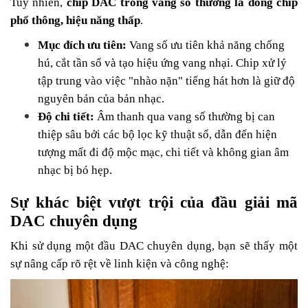
Tuy nhiên,
chip DAC trong vang số thường là dòng chip
phổ thông, hiệu năng thấp
.
Mục đích ưu tiên:
Vang số ưu tiên khả năng chống
hú, cắt tần số và tạo hiệu ứng vang nhại. Chip xử lý
tập trung vào việc "nhào nặn" tiếng hát hơn là giữ độ
nguyên bản của bản nhạc.
Độ chi tiết:
Âm thanh qua vang số thường bị can
thiệp sâu bởi các bộ lọc kỹ thuật số, dẫn đến hiện
tượng mất đi độ mộc mạc, chi tiết và không gian âm
nhạc bị bó hẹp.
Sự khác biệt vượt trội của đầu giải mã
DAC chuyên dụng
Khi sử dụng một đầu DAC chuyên dụng, bạn sẽ thấy một
sự nâng cấp rõ rệt về linh kiện và công nghệ: