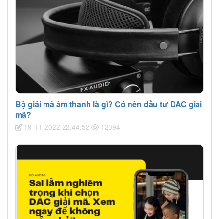
Bộ giải mã âm thanh là gì? Có nên đầu tư DAC giải
mã?
19-11-2022 22:44:52
12094