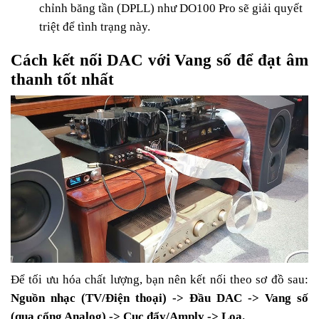
chỉnh băng tần (DPLL) như DO100 Pro sẽ giải quyết
triệt để tình trạng này.
Cách kết nối DAC với Vang số để đạt âm
thanh tốt nhất
Để tối ưu hóa chất lượng, bạn nên kết nối theo sơ đồ sau:
Nguồn nhạc (TV/Điện thoại) -> Đầu DAC -> Vang số
(qua cổng Analog) -> Cục đẩy/Amply -> Loa.