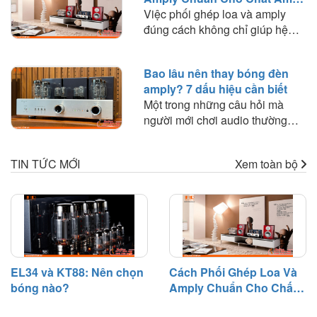
phù hợp với nhu cầu nghe
Hay
Việc phối ghép loa và amply
nhạc.
đúng cách không chỉ giúp hệ
thống hoạt động ổn định mà còn
quyết định đến chất lượng âm
Bao lâu nên thay bóng đèn
thanh mà bạn trải nghiệm. Trong
amply? 7 dấu hiệu cần biết
bài viết này, HD Audio sẽ chia
Một trong những câu hỏi mà
sẻ những nguyên tắc quan trọng
người mới chơi audio thường
và kinh nghiệm thực tế giúp bạn
thắc mắc là: "Bóng đèn amply
lựa chọn amply phù hợp với loa
dùng được bao lâu?" hoặc "Khi
để khai thác tối đa hiệu suất của
TIN TỨC MỚI
Xem toàn bộ
nào cần thay bóng đèn?". Trên
dàn âm thanh.
thực tế, bóng đèn điện tử là linh
kiện có tuổi thọ nhất định và sẽ
dần suy giảm hiệu suất sau một
thời gian hoạt động.
EL34 và KT88: Nên chọn
Cách Phối Ghép Loa Và
bóng nào?
Amply Chuẩn Cho Chất
Âm Hay