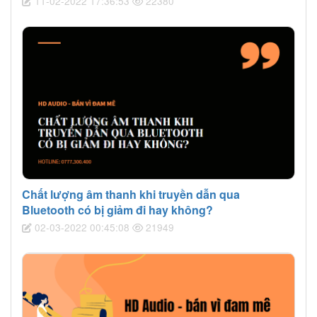
11-02-2022 17:36:53
22380
Chất lượng âm thanh khi truyền dẫn qua
Bluetooth có bị giảm đi hay không?
02-03-2022 00:45:08
21949