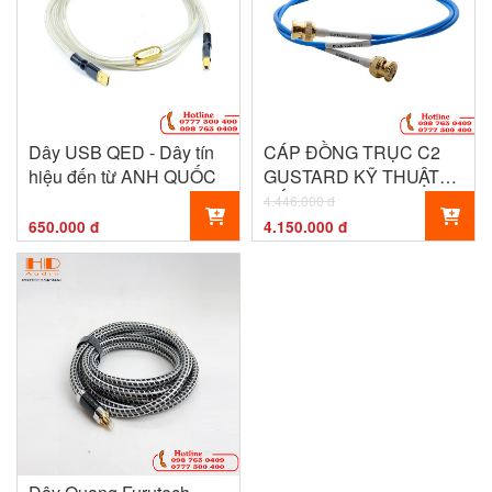
Dây USB QED - Dây tín
CÁP ĐỒNG TRỤC C2
hiệu đến từ ANH QUỐC
GUSTARD KỸ THUẬT
SỐ HIFI
4.446.000 đ
650.000 đ
4.150.000 đ