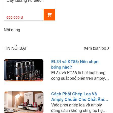
Dây Quang Furutech
500.000 đ
Nội dung
TIN NỔI BẬT
Xem toàn bộ
EL34 và KT88: Nên chọn
bóng nào?
EL34 và KT88 là hai loại bóng
công suất phổ biến trên amply
đèn. Tìm hiểu sự khác biệt về
chất âm, công suất, khả năng
Cách Phối Ghép Loa Và
phối ghép và lựa chọn loại bóng
Amply Chuẩn Cho Chất Âm
phù hợp với nhu cầu nghe
Hay
Việc phối ghép loa và amply
nhạc.
đúng cách không chỉ giúp hệ