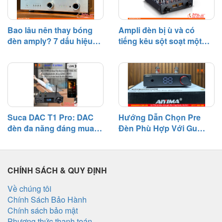
Bao lâu nên thay bóng
Ampli đèn bị ù và có
đèn amply? 7 dấu hiệu
tiếng kêu sột soạt một
cần biết
bên – Nguyên nhân và
cách khắc phục
Suca DAC T1 Pro: DAC
Hướng Dẫn Chọn Pre
đèn đa năng đáng mua
Đèn Phù Hợp Với Gu
tầm giá 3 triệu
Nghe Nhạc
CHÍNH SÁCH & QUY ĐỊNH
Về chúng tôi
Chính Sách Bảo Hành
Chính sách bảo mật
Phương thức thanh toán