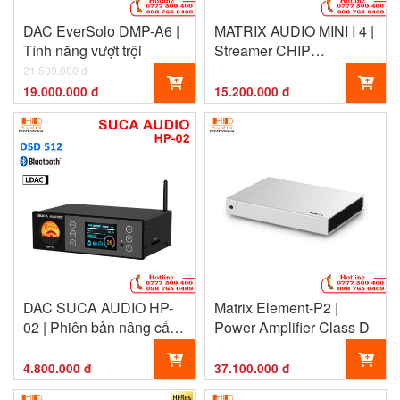
DAC EverSolo DMP-A6 |
MATRIX AUDIO MINI I 4 |
Tính năng vượt trội
Streamer CHIP
ES9039Q2M
21.500.000 đ
19.000.000 đ
15.200.000 đ
DAC SUCA AUDIO HP-
Matrix Element-P2 |
02 | Phiên bản nâng cấp
Power Amplifier Class D
chất lượng
4.800.000 đ
37.100.000 đ