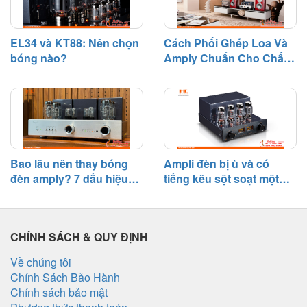
EL34 và KT88: Nên chọn
Cách Phối Ghép Loa Và
bóng nào?
Amply Chuẩn Cho Chất
Âm Hay
Bao lâu nên thay bóng
Ampli đèn bị ù và có
đèn amply? 7 dấu hiệu
tiếng kêu sột soạt một
cần biết
bên – Nguyên nhân và
cách khắc phục
CHÍNH SÁCH & QUY ĐỊNH
Về chúng tôi
Chính Sách Bảo Hành
Chính sách bảo mật