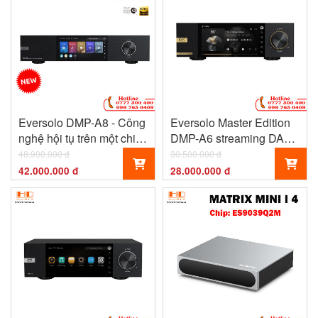
Eversolo DMP-A8 - Công
Eversolo Master Edition
nghệ hội tụ trên một chiếc
DMP-A6 streaming DAC
đầu giải mã Cao Cấp
and Pre-amp | Phiên bản
48.900.000 đ
30.500.000 đ
cao cấp
42.000.000 đ
28.000.000 đ