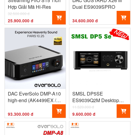
Streaming FiiO S15 Tích
DAC GUSTARD X26 III
Hợp Giải Mã Hi-Res
Dual ES9039SPRO
32.500.000 đ
25.900.000 đ
34.600.000 đ
DAC EverSolo DMP-A10
SMSL DP5SE
high-end (AK4499EX /
ES9039Q2M Desktop
AK4191EQ)
Music Player
11.520.000 đ
93.300.000 đ
9.600.000 đ