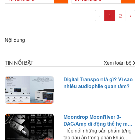
‹
1
2
›
Nội dung
TIN NỔI BẬT
Xem toàn bộ
Digital Transport là gì? Vì sao
nhiều audiophile quan tâm?
Moondrop MoonRiver 3-
DAC/Amp di động thế hệ mới
đáng chú ý
Tiếp nối những sản phẩm từng
tạo dấu ấn trong phân khúc