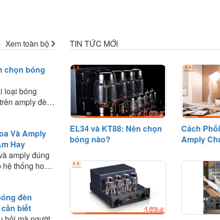
Xem toàn bộ
TIN TỨC MỚI
n chọn bóng
i loại bóng
trên amply đèn.
ệt về chất âm,
g phối ghép và
EL34 và KT88: Nên chọn
Cách Phối
oa Và Amply
phù hợp với nhu
bóng nào?
Amply Ch
Âm Hay
Âm Hay
 và amply đúng
 hệ thống hoạt
n quyết định
thanh mà bạn
bóng đèn
ài viết này, HD
 cần biết
hững nguyên tắc
u hỏi mà người
nghiệm thực tế