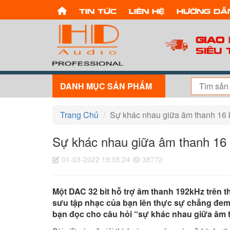
Tin tức
Liên hệ
Hướng dẫ
Giao
Siêu 
DANH MỤC SẢN PHẨM
Trang Chủ
Sự khác nhau giữa âm thanh 16 bit
Sự khác nhau giữa âm thanh 16 bit
01-03-2022 19:55:24
38772
Một DAC 32 bit hỗ trợ âm thanh 192kHz trên t
sưu tập nhạc của bạn lên thực sự chẳng đem lạ
bạn đọc cho câu hỏi “sự khác nhau giữa âm than