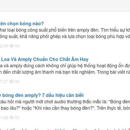
Nên chọn bóng nào?
hai loại bóng công suất phổ biến trên amply đèn. Tìm hiểu sự k
công suất, khả năng phối ghép và lựa chọn loại bóng phù hợp vớ
2:59
43
 Loa Và Amply Chuẩn Cho Chất Âm Hay
oa và amply đúng cách không chỉ giúp hệ thống hoạt động ổn đị
 đến chất lượng âm thanh mà bạn trải nghiệm. Trong bài viết n
 sẻ những nguyên tắc quan trọng và kinh nghiệm thực tế giúp 
7:27
30
ù hợp với loa để khai thác tối đa hiệu suất của dàn âm thanh.
y bóng đèn amply? 7 dấu hiệu cần biết
câu hỏi mà người mới chơi audio thường thắc mắc là: "Bóng đè
bao lâu?" hoặc "Khi nào cần thay bóng đèn?". Trên thực tế, bó
nh kiện có tuổi thọ nhất định và sẽ dần suy giảm hiệu suất sau mộ
1:26
52