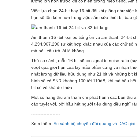
lượng lớn hơn trước khi có hiện tượng méo tiếng. Âm t
Việc lựa chọn 24-bit hay 16-bit đôi khi giống như việc l
bạn sẽ tốn kém hơn trong việc sắm sửa thiết bị, bao 
Âm thanh 16 -bit loại bỏ tiếng ồn và âm thanh 24-bit 
4.294.967.296 sự kết hợp khác nhau của các chữ số nh
mà nói, câu trả lời là không.
Thử so sánh, mẫu 16 bit sẽ có signal to noise ratio (sự
vượt qua giới hạn của lấy mẫu phần cứng và nhận th
nhất lượng dữ liệu hữu dụng như 21 bit và những bit kh
bình sẽ có SNR khoảng 100 tới 110dB, khi mà hầu hết 
bit có vẻ khá dư thừa.
Một số hãng thu âm thậm chí phát hành các bản thu â
cáo tuyệt vời, bởi hầu hết người tiêu dùng đều nghĩ r
-------------------
Xem thêm:
So sánh bộ chuyển đổi quang và DAC giải