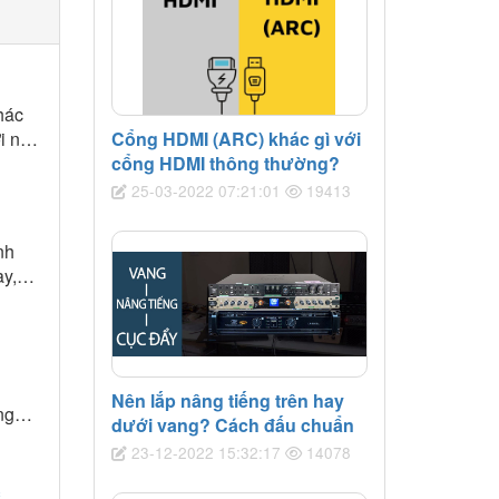
hác
i nhu
Cổng HDMI (ARC) khác gì với
cổng HDMI thông thường?
25-03-2022 07:21:01
19413
nh
ày,
bạn
n
Nên lắp nâng tiếng trên hay
ng
dưới vang? Cách đấu chuẩn
t thời
23-12-2022 15:32:17
14078