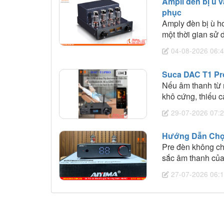
Ampli đèn bị ù 
phục
Amply đèn bị ù ho
một thời gian sử
quả? Cùng tìm hi
04-08-2026 06:4
viết dưới đây.
Suca DAC T1 Pro
Nếu âm thanh từ m
khô cứng, thiếu 
phân khúc hơn 3 
29-07-2026 07:2
amp đèn, Bluetoot
Hướng Dẫn Chọ
Pre đèn không chỉ
sắc âm thanh của
mang chất âm giố
27-07-2026 06:1
nghe nhạc và hệ 