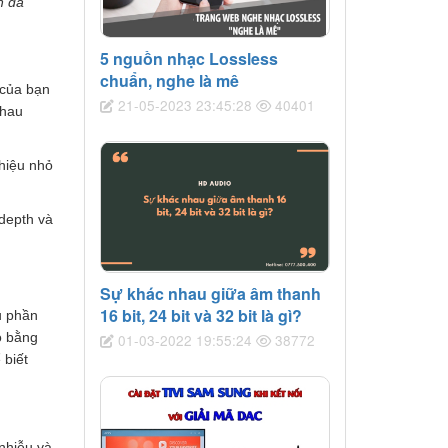
h đã
5 nguồn nhạc Lossless
chuẩn, nghe là mê
 của bạn
21-05-2023 23:45:28
40401
nhau
 hiệu nhỏ
-depth và
Sự khác nhau giữa âm thanh
16 bit, 24 bit và 32 bit là gì?
u phần
ạo bằng
01-03-2022 19:55:24
38772
 biết
 nhiễu và