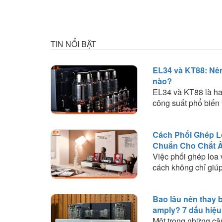
TIN NỔI BẬT
EL34 và KT88: Nê
nào?
EL34 và KT88 là ha
công suất phổ biến 
Tìm hiểu sự khác bi
công suất, khả năn
Cách Phối Ghép L
lựa chọn loại bóng 
Chuẩn Cho Chất 
cầu nghe nhạc.
Việc phối ghép loa
cách không chỉ giúp
động ổn định mà cò
đến chất lượng âm 
Bao lâu nên thay 
trải nghiệm. Trong b
amply? 7 dấu hiệu
Audio sẽ chia sẻ n
Một trong những câ
quan trọng và kinh 