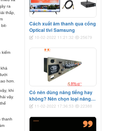
gây ra
ải thấp,
êm
Cách xuất âm thanh qua cổng
bit-
Optical tivi Samsung
10-02-2022 11:21:32
25679
m kiếm
 khá
dưới
cao hơn.
vậy, khi
Có nên dùng nâng tiếng hay
hải vậy.
không? Nên chọn loại nâng
 thể
tiếng nào tốt?
11-02-2022 17:36:53
22388
m thanh
 âm