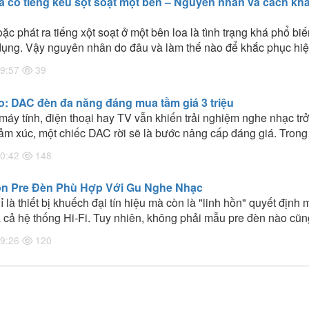
và có tiếng kêu sột soạt một bên – Nguyên nhân và cách kh
ặc phát ra tiếng xột soạt ở một bên loa là tình trạng khá phổ bi
 dụng. Vậy nguyên nhân do đâu và làm thế nào để khắc phục hi
ểu những dấu hiệu nhận biết, nguyên nhân và cách xử lý trong 
9:57
39
: DAC đèn đa năng đáng mua tầm giá 3 triệu
áy tính, điện thoại hay TV vẫn khiến trải nghiệm nghe nhạc tr
cảm xúc, một chiếc DAC rời sẽ là bước nâng cấp đáng giá. Trong
triệu đồng, Suca DAC T1 Pro nổi bật khi kết hợp DAC Hi-Res, p
0:42
148
h LDAC và ampli tai nghe trong cùng một thiết bị nhỏ gọn.
n Pre Đèn Phù Hợp Với Gu Nghe Nhạc
 là thiết bị khuếch đại tín hiệu mà còn là "linh hồn" quyết định
 cả hệ thống Hi-Fi. Tuy nhiên, không phải mẫu pre đèn nào cũn
ng nhau. Bài viết dưới đây sẽ giúp lựa chọn pre đèn phù hợp vớ
9:26
120
thống đang sở hữu.