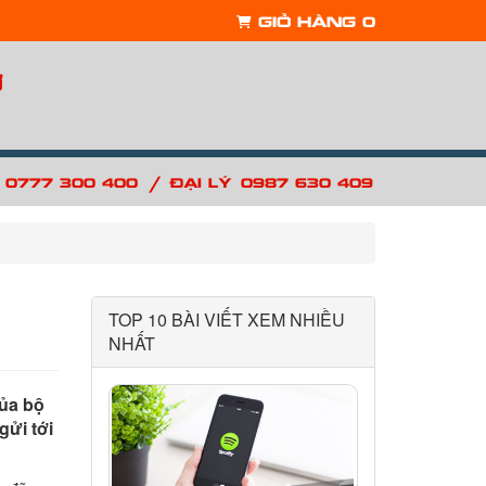
Giỏ hàng
0
ợ
/
: 0777 300 400
Đại lý: 0987 630 409
TOP 10 BÀI VIẾT XEM NHIỀU
NHẤT
của bộ
gửi tới