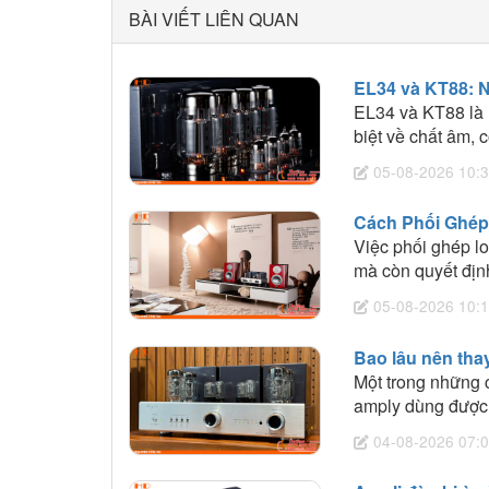
BÀI VIẾT LIÊN QUAN
EL34 và KT88: 
EL34 và KT88 là 
biệt về chất âm, 
cầu nghe nhạc.
05-08-2026 10:3
Cách Phối Ghép
Việc phối ghép l
mà còn quyết định
HD Audio sẽ chia
05-08-2026 10:1
lựa chọn amply ph
Bao lâu nên tha
Một trong những 
amply dùng được 
đèn điện tử là li
04-08-2026 07:0
gian hoạt động.