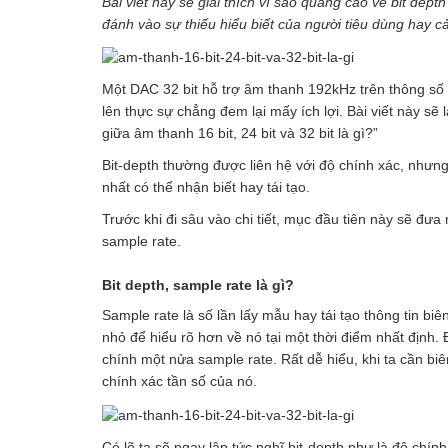
Bài viết này sẽ giải thích vì sao quảng cáo về bit de
đánh vào sự thiếu hiểu biết của người tiêu dùng hay 
Một DAC 32 bit hỗ trợ âm thanh 192kHz trên thông số 
lên thực sự chẳng đem lại mấy ích lợi. Bài viết này sẽ
giữa âm thanh 16 bit, 24 bit và 32 bit là gì?”
Bit-depth thường được liên hệ với độ chính xác, nhưng
nhất có thể nhận biết hay tái tạo.
Trước khi đi sâu vào chi tiết, mục đầu tiên này sẽ đưa
sample rate.
Bit depth
, sample rate
là gì?
Sample rate là số lần lấy mẫu hay tái tạo thông tin bi
nhỏ để hiểu rõ hơn về nó tại một thời điểm nhất định. 
chính một nửa sample rate. Rất dễ hiểu, khi ta cần bi
chính xác tần số của nó.
Có lẽ ta sẽ ngay lập tức nghĩ bit-depth như là độ chí