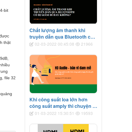
4-bit
Chất lượng âm thanh khi
truyền dẫn qua Bluetooth có
 được
bị giảm đi hay không?
h thật
02-03-2022 00:45:08
21966
49dB,
 nhiều
trung
, file 32
e quảng
Khi công suất loa lớn hơn
công suất amply thì chuyện gì
sẽ xảy ra?
01-03-2022 15:30:51
19593