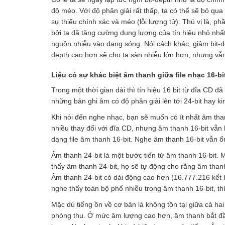
độ méo. Với độ phân giải rất thấp, ta có thể sẽ bỏ qu
sự thiếu chính xác và méo (lỗi lượng tử). Thú vị là, p
bởi ta đã tăng cường dung lượng của tín hiệu nhỏ nhấ
nguồn nhiễu vào dạng sóng. Nói cách khác, giảm bit-de
depth cao hơn sẽ cho ta sàn nhiễu lớn hơn, nhưng vẫn
Liệu có sự khác biệt âm thanh giữa file nhạc 16-bi
Trong một thời gian dài thì tín hiệu 16 bit từ đĩa CD 
những bản ghi âm có độ phân giải lên tới 24-bit hay ki
Khi nói đến nghe nhạc, bạn sẽ muốn có ít nhất âm tha
nhiều thay đổi với đĩa CD, nhưng âm thanh 16-bit vẫn
dạng file âm thanh 16-bit. Nghe âm thanh 16-bit vẫn ổn
Âm thanh 24-bit là một bước tiến từ âm thanh 16-bit. M
thấy âm thanh 24-bit, họ sẽ tự động cho rằng âm than
Âm thanh 24-bit có dải động cao hơn (16.777.216 kết h
nghe thấy toàn bộ phổ nhiễu trong âm thanh 16-bit, thì
Mặc dù tiếng ồn về cơ bản là không tồn tại giữa cả ha
phòng thu. Ở mức âm lượng cao hơn, âm thanh bắt đầ