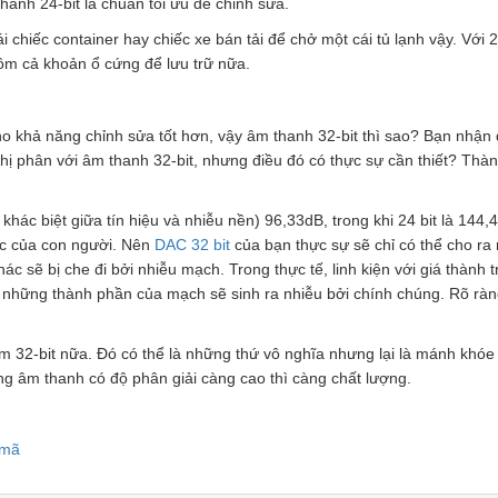
hanh 24-bit là chuẩn tối ưu để chỉnh sửa.
ái chiếc container hay chiếc xe bán tải để chở một cái tủ lạnh vậy. Với 2
gồm cả khoản ổ cứng để lưu trữ nữa.
cho khả năng chỉnh sửa tốt hơn, vậy âm thanh 32-bit thì sao? Bạn nhận
ị phân với âm thanh 32-bit, nhưng điều đó có thực sự cần thiết? Thàn
 khác biệt giữa tín hiệu và nhiễu nền) 96,33dB, trong khi 24 bit là 144,
ức của con người. Nên
DAC 32 bit
của bạn thực sự sẽ chỉ có thể cho ra
ác sẽ bị che đi bởi nhiễu mạch. Trong thực tế, linh kiện với giá thành 
những thành phần của mạch sẽ sinh ra nhiễu bởi chính chúng. Rõ ràng
m 32-bit nữa. Đó có thể là những thứ vô nghĩa nhưng lại là mánh khó
ằng âm thanh có độ phân giải càng cao thì càng chất lượng.
 mã