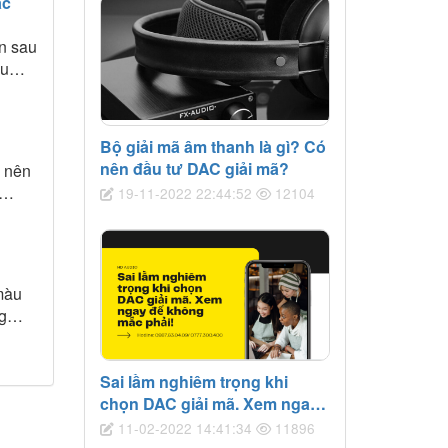
ắc
ến sau
ệu
bài
Bộ giải mã âm thanh là gì? Có
nên đầu tư DAC giải mã?
ở nên
19-11-2022 22:44:52
12104
re-
 màu
g
i gu
Sai lầm nghiêm trọng khi
chọn DAC giải mã. Xem ngay
để không mắc phải!
11-02-2022 14:41:34
11896