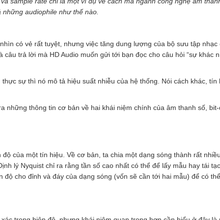
pth và sample rate chỉ là một ví dụ về cách mà ngành công nghệ âm than
cả những audiophile như thế nào.
nhìn có vẻ rất tuyệt, nhưng việc tăng dung lượng của bộ sưu tập nhạc
 là câu trả lời mà HD Audio muốn gửi tới bạn đọc cho câu hỏi “sự khác 
 thực sự thì nó mô tả hiệu suất nhiễu của hệ thống. Nói cách khác, tín
 ra những thông tin cơ bản về hai khái niệm chính của âm thanh số, bit
ên độ của một tín hiệu. Về cơ bản, ta chia một dạng sóng thành rất nhiề
Định lý Nyquist chỉ ra rằng tần số cao nhất có thể để lấy mẫu hay tái t
ên độ cho đỉnh và đáy của dạng sóng (vốn sẽ cần tới hai mẫu) để có thể
nh xác trong biên độ, nhưng khái niệm quan trọng hơn cần hiểu ở đây là