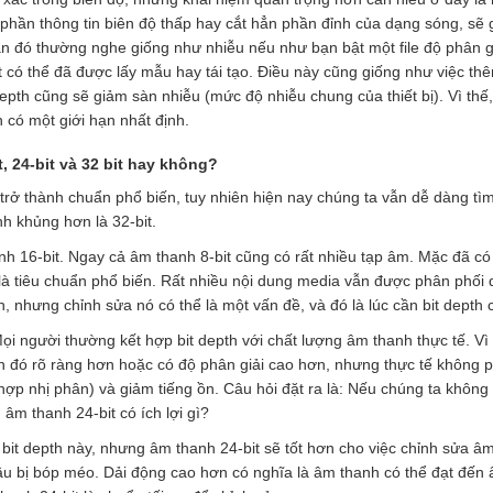
a phần thông tin biên độ thấp hay cắt hẳn phần đỉnh của dạng sóng, sẽ 
hần đó thường nghe giống như nhiễu nếu như bạn bật một file độ phân gi
t có thể đã được lấy mẫu hay tái tạo. Điều này cũng giống như việc th
pth cũng sẽ giảm sàn nhiễu (mức độ nhiễu chung của thiết bị). Vì thế, 
 có một giới hạn nhất định.
t
,
24-bit
và 32 bit
hay không?
đã trở thành chuẩn phổ biến, tuy nhiên hiện nay chúng ta vẫn dễ dàng tì
nh khủng hơn là 32-bit.
nh 16-bit. Ngay cả âm thanh 8-bit cũng có rất nhiều tạp âm. Mặc đã có
 là tiêu chuẩn phổ biến. Rất nhiều nội dung media vẫn được phân phối 
, nhưng chỉnh sửa nó có thể là một vấn đề, và đó là lúc cần bit depth 
ọi người thường kết hợp bit depth với chất lượng âm thanh thực tế. Vì 
h đó rõ ràng hơn hoặc có độ phân giải cao hơn, nhưng thực tế không p
ợp nhị phân) và giảm tiếng ồn. Câu hỏi đặt ra là: Nếu chúng ta không
 âm thanh 24-bit có ích lợi gì?
i bit depth này, nhưng âm thanh 24-bit sẽ tốt hơn cho việc chỉnh sửa â
u bị bóp méo. Dải động cao hơn có nghĩa là âm thanh có thể đạt đến