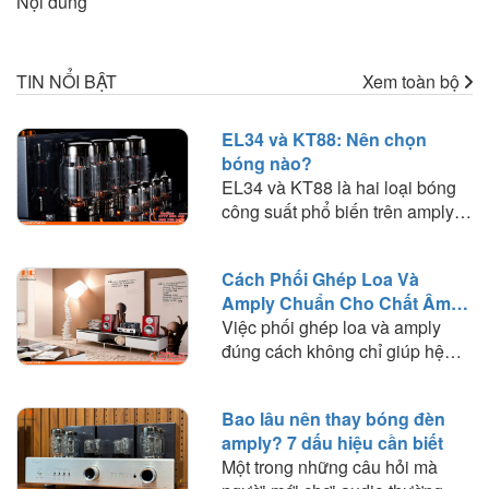
Nội dung
TIN NỔI BẬT
Xem toàn bộ
EL34 và KT88: Nên chọn
bóng nào?
EL34 và KT88 là hai loại bóng
công suất phổ biến trên amply
đèn. Tìm hiểu sự khác biệt về
chất âm, công suất, khả năng
Cách Phối Ghép Loa Và
phối ghép và lựa chọn loại bóng
Amply Chuẩn Cho Chất Âm
phù hợp với nhu cầu nghe
Hay
Việc phối ghép loa và amply
nhạc.
đúng cách không chỉ giúp hệ
thống hoạt động ổn định mà còn
quyết định đến chất lượng âm
Bao lâu nên thay bóng đèn
thanh mà bạn trải nghiệm. Trong
amply? 7 dấu hiệu cần biết
bài viết này, HD Audio sẽ chia
Một trong những câu hỏi mà
sẻ những nguyên tắc quan trọng