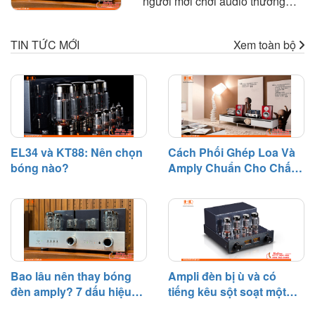
người mới chơi audio thường
và kinh nghiệm thực tế giúp bạn
thắc mắc là: "Bóng đèn amply
lựa chọn amply phù hợp với loa
dùng được bao lâu?" hoặc "Khi
để khai thác tối đa hiệu suất của
TIN TỨC MỚI
Xem toàn bộ
nào cần thay bóng đèn?". Trên
dàn âm thanh.
thực tế, bóng đèn điện tử là linh
kiện có tuổi thọ nhất định và sẽ
dần suy giảm hiệu suất sau một
thời gian hoạt động.
EL34 và KT88: Nên chọn
Cách Phối Ghép Loa Và
bóng nào?
Amply Chuẩn Cho Chất
Âm Hay
Bao lâu nên thay bóng
Ampli đèn bị ù và có
đèn amply? 7 dấu hiệu
tiếng kêu sột soạt một
cần biết
bên – Nguyên nhân và