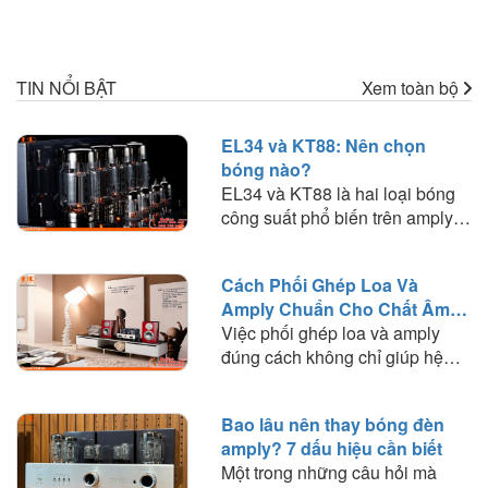
TIN NỔI BẬT
Xem toàn bộ
EL34 và KT88: Nên chọn
bóng nào?
EL34 và KT88 là hai loại bóng
công suất phổ biến trên amply
đèn. Tìm hiểu sự khác biệt về
chất âm, công suất, khả năng
Cách Phối Ghép Loa Và
phối ghép và lựa chọn loại bóng
Amply Chuẩn Cho Chất Âm
phù hợp với nhu cầu nghe
Hay
Việc phối ghép loa và amply
nhạc.
đúng cách không chỉ giúp hệ
thống hoạt động ổn định mà còn
quyết định đến chất lượng âm
Bao lâu nên thay bóng đèn
thanh mà bạn trải nghiệm. Trong
amply? 7 dấu hiệu cần biết
bài viết này, HD Audio sẽ chia
Một trong những câu hỏi mà
sẻ những nguyên tắc quan trọng