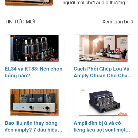
người mới chơi audio thường
và kinh nghiệm thực tế giúp bạn
thắc mắc là: "Bóng đèn amply
lựa chọn amply phù hợp với loa
dùng được bao lâu?" hoặc "Khi
để khai thác tối đa hiệu suất của
TIN TỨC MỚI
Xem toàn bộ
nào cần thay bóng đèn?". Trên
dàn âm thanh.
thực tế, bóng đèn điện tử là linh
kiện có tuổi thọ nhất định và sẽ
dần suy giảm hiệu suất sau một
thời gian hoạt động.
EL34 và KT88: Nên chọn
Cách Phối Ghép Loa Và
bóng nào?
Amply Chuẩn Cho Chất
Âm Hay
Bao lâu nên thay bóng
Ampli đèn bị ù và có
đèn amply? 7 dấu hiệu
tiếng kêu sột soạt một
cần biết
bên – Nguyên nhân và