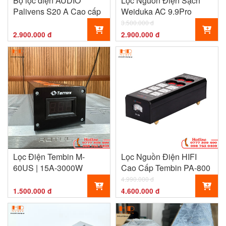
Bộ lọc điện AUDIO
Lọc Nguồn Điện Sạch
Palivens S20 A Cao cấp
Weiduka AC 9.9Pro
3.500.000 đ
2.900.000 đ
2.900.000 đ
Lọc Điện Tembin M-
Lọc Nguồn Điện HIFI
60US | 15A-3000W
Cao Cấp Tembin PA-800
4.990.000 đ
1.500.000 đ
4.600.000 đ