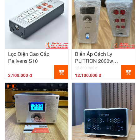
Lọc Điện Cao Cấp
Biến Áp Cách Ly
Palivens S10
PLITRON 2000w
CANADA
12.600.000 đ
2.100.000 đ
12.100.000 đ