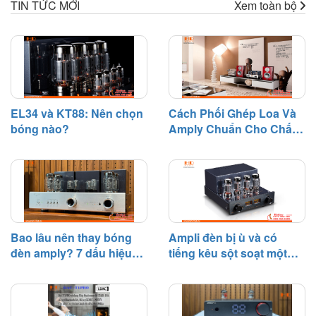
TIN TỨC MỚI
Xem toàn bộ
nào cần thay bóng đèn?". Trên
dàn âm thanh.
thực tế, bóng đèn điện tử là linh
kiện có tuổi thọ nhất định và sẽ
dần suy giảm hiệu suất sau một
thời gian hoạt động.
EL34 và KT88: Nên chọn
Cách Phối Ghép Loa Và
bóng nào?
Amply Chuẩn Cho Chất
Âm Hay
Bao lâu nên thay bóng
Ampli đèn bị ù và có
đèn amply? 7 dấu hiệu
tiếng kêu sột soạt một
cần biết
bên – Nguyên nhân và
cách khắc phục