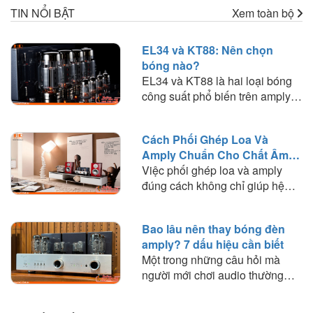
TIN NỔI BẬT
Xem toàn bộ
EL34 và KT88: Nên chọn
bóng nào?
EL34 và KT88 là hai loại bóng
công suất phổ biến trên amply
đèn. Tìm hiểu sự khác biệt về
chất âm, công suất, khả năng
Cách Phối Ghép Loa Và
phối ghép và lựa chọn loại bóng
Amply Chuẩn Cho Chất Âm
phù hợp với nhu cầu nghe
Hay
Việc phối ghép loa và amply
nhạc.
đúng cách không chỉ giúp hệ
thống hoạt động ổn định mà còn
quyết định đến chất lượng âm
Bao lâu nên thay bóng đèn
thanh mà bạn trải nghiệm. Trong
amply? 7 dấu hiệu cần biết
bài viết này, HD Audio sẽ chia
Một trong những câu hỏi mà
sẻ những nguyên tắc quan trọng
người mới chơi audio thường
và kinh nghiệm thực tế giúp bạn
thắc mắc là: "Bóng đèn amply
lựa chọn amply phù hợp với loa
dùng được bao lâu?" hoặc "Khi
để khai thác tối đa hiệu suất của